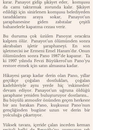
kırar. Panayot gidip şikâyet eder, komşusu
da camı taktırmak zorunda kalır. Şikâyet
edildiği için sinirlenen komşusu belediyeden
tanıdıklarını araya sokar, Panayot’un
şaraphanesine giden zabıtalar çeşitli
bahanelerle kapatma cezası verir.
Bu duruma çok üzülen Panoyat oracıkta
kalpten ölür. Panayot’un ölümünden sonra
akrabaları işletir şaraphaneyi. En son
işletmecisi ise Ermeni Emel Hanım’dır. Onun
ölümünden sonra Pano 1987’de kapanır. Ta
ki 1997 yılında Fevzi Büyükerol’un Pano’yu
restore etmek için satın almasına kadar.
Hikayesi şarap kadar derin olan Pano, yıllar
geçtikçe çoğalan dostlukları, çoğalan
kadehleriyle aynı yerde hiç ‘eskimeden’
devam ediyor. Panayot’un uğruna öldüğü
şaraphane yeniden buluşturuyor dostlarını…
Bu büyülü atmosfer önünden geçen herkeste
bir anı bırakan Pano, kuşkusuz Pano’nun
gençliğinden bugüne uzun ve derin bir
yolculuğa çıkartıyor.
Yüksek tavanı, içeride çalan inceden keman
resitali belki de Beyoğlu’nu anımsatan tek