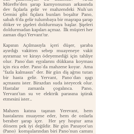
Mürefte’den şarap kamyonunun arkasında
dev fıçılarla gelir ve mahzendeki Nuh`un
Gemisi gibi fıçılara bunları boşaltır Pano,
sabah 6’da gelir tulumbaya bir maşrapa şarap
döker ve şişeleri doldurmaya başlar. Şişeleri
doldurmadan kapıları açmaz. İlk müşteri her
zaman dişci Yervant’tır.
Kapının Açılmasıyla içeri düşer, şaraba
ayırdığı vakitten sebep muayeneye vakit
ayıramaz ve kirayı ödeyemediği için tahliye
olur. Pano`dan eşyalarını dükkana koyması
için rica eder. Pano`da mahzene koyar. Ama
“fazla kalmasın” der. Bir gün diş ağrısı tutan
bir hasta gelir. Yervant, Pano`dan ışıgı
açmasını ister. Birazdan suda isteyecek olur.
Hastalar zamanla çogalınca. Pano,
Yervant’tan su ve elektrik parasına iştirak
etmesini ister…
Mahzen katına taşınan Yerevant, hem
hastalarını muayene eder, hem de onlarla
beraber şarap içer. Her şey hoştur ama
dönem pek iyi değildir. Bir gün Panayot’un
(Pano) komşularından biri Pano’nun camını