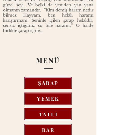
güzel şey… Ve belki de yeniden yan yana
olmanın zamandır: ”Kim demiş haram nedir
bilmez Hayyam, ben helâli haramı
karıştırmam. Seninle içilen şarap helâldir,
sensiz içtiğimiz su bile haram…” O halde
birlikte şarap içme…
MENÜ
ŞARAP
YEMEK
TATLI
BAR