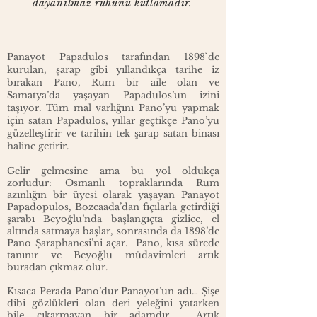
dayanılmaz ruhunu kutlamadır.
Panayot Papadulos tarafından 1898`de
kurulan, şarap gibi yıllandıkça tarihe iz
bırakan Pano, Rum bir aile olan ve
Samatya’da yaşayan Papadulos’un izini
taşıyor. Tüm mal varlığını Pano’yu yapmak
için satan Papadulos, yıllar geçtikçe Pano’yu
güzelleştirir ve tarihin tek şarap satan binası
haline getirir.
Gelir gelmesine ama bu yol oldukça
zorludur: Osmanlı topraklarında Rum
azınlığın bir üyesi olarak yaşayan Panayot
Papadopulos, Bozcaada’dan fıçılarla getirdiği
şarabı Beyoğlu’nda başlangıçta gizlice, el
altında satmaya başlar, sonrasında da 1898’de
Pano Şaraphanesi’ni açar. Pano, kısa sürede
tanınır ve Beyoğlu müdavimleri artık
buradan çıkmaz olur.
Kısaca Perada Pano’dur Panayot’un adı… Şişe
dibi gözlükleri olan deri yeleğini yatarken
bile çıkarmayan bir adamdır. Artık